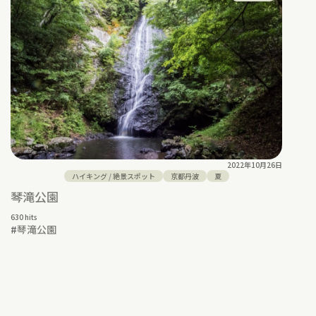
2022年10月26日
ハイキング
/
絶景スポット
京都丹波
夏
琴滝公園
630 hits
#
琴滝公園