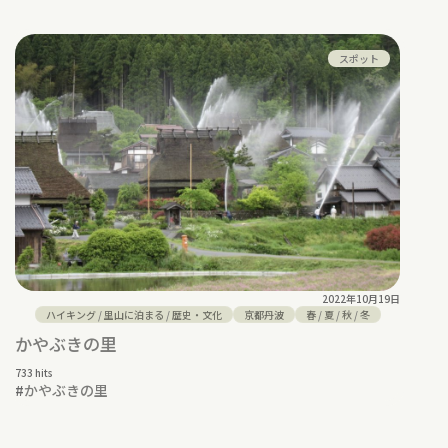
スポット
2022年10月19日
ハイキング
/
里山に泊まる
/
歴史・文化
京都丹波
春
/
夏
/
秋
/
冬
かやぶきの里
733 hits
#
かやぶきの里