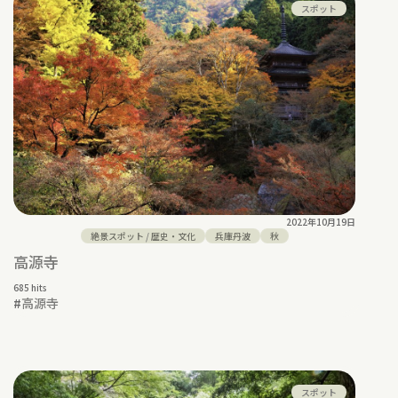
スポット
2022年10月19日
絶景スポット
/
歴史・文化
兵庫丹波
秋
高源寺
685 hits
#
高源寺
スポット