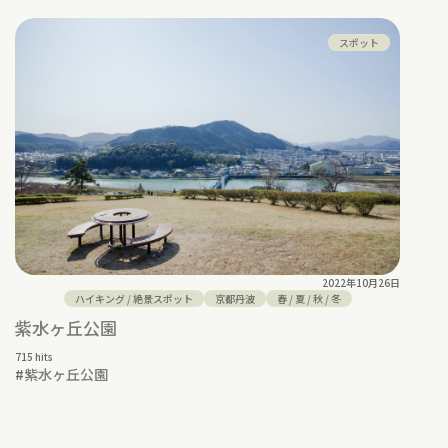
スポット
2022年10月26日
ハイキング
/
絶景スポット
京都丹波
春
/
夏
/
秋
/
冬
紫水ヶ丘公園
715 hits
#
紫水ヶ丘公園