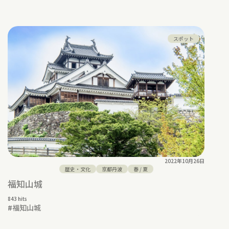
スポット
2022年10月26日
歴史・文化
京都丹波
春
/
夏
福知山城
843 hits
#
福知山城