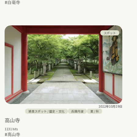
#
白毫寺
スポット
2022年10月19日
絶景スポット
/
歴史・文化
兵庫丹波
夏
/
秋
高山寺
1231 hits
#
高山寺