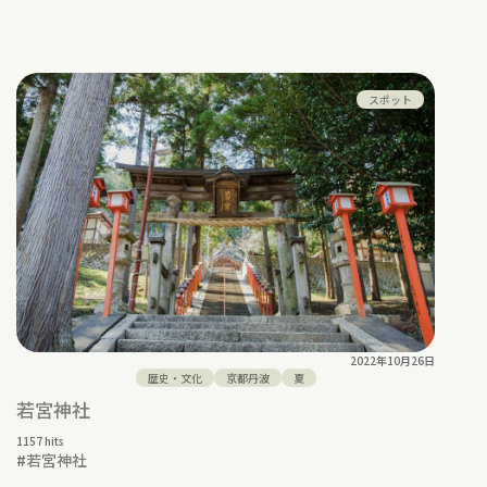
スポット
2022年10月26日
歴史・文化
京都丹波
夏
若宮神社
1157 hits
#
若宮神社