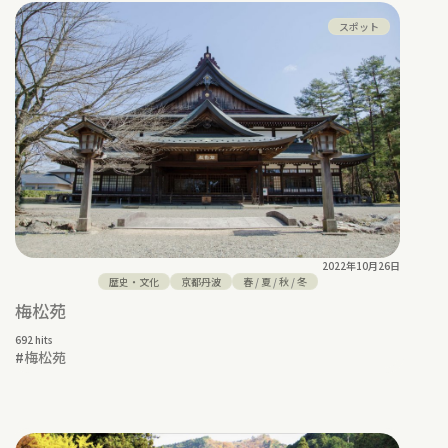
スポット
2022年10月26日
歴史・文化
京都丹波
春
/
夏
/
秋
/
冬
梅松苑
692 hits
#
梅松苑