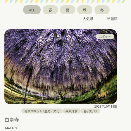
ALL
春
夏
秋
冬
人気順
新着順
スポット
2022年10月19日
絶景スポット
/
歴史・文化
兵庫丹波
春
/
夏
/
秋
白毫寺
1441 hits