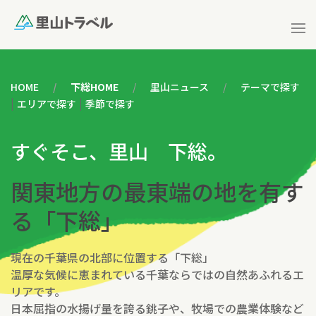
HOME
下総HOME
里山ニュース
テーマで探す
|
|
エリアで探す
季節で探す
すぐそこ、里山 下総。
関東地方の最東端の地を有す
る「下総」
現在の千葉県の北部に位置する「下総」
温厚な気候に恵まれている千葉ならではの自然あふれるエ
リアです。
日本屈指の水揚げ量を誇る銚子や、牧場での農業体験など