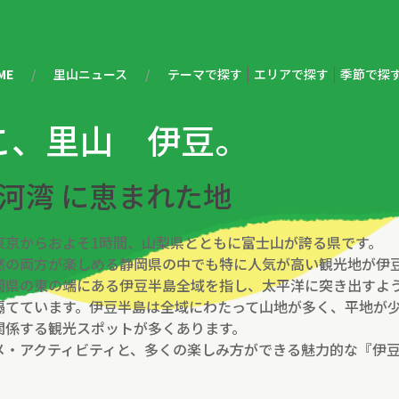
|
|
ME
里山ニュース
テーマで探す
エリアで探す
季節で探
こ、里山 伊豆。
駿河湾 に恵まれた地
東京からおよそ1時間、山梨県とともに富士山が誇る県です。
然の両方が楽しめる静岡県の中でも特に人気が高い観光地が伊
岡県の東の端にある伊豆半島全域を指し、太平洋に突き出すよ
隔てています。伊豆半島は全域にわたって山地が多く、平地が
関係する観光スポットが多くあります。
メ・アクティビティと、多くの楽しみ方ができる魅力的な『伊