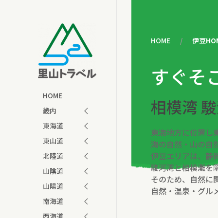
HOME
伊豆HO
すぐそ
HOME
相模湾 
畿内
東海道
東海地方に位置し
東山道
海の自然・山の自
伊豆エリアは、静
北陸道
駿河湾と相模灘を
山陰道
そのため、自然に
山陽道
自然・温泉・グル
南海道
西海道