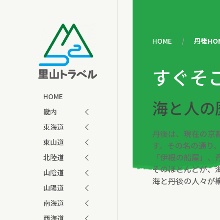
HOME
丹後HO
すぐそ
HOME
海と人の
畿内
東海道
丹後は、現在の京
東山道
す。その名の通り
「伊根の船屋」、
北陸道
そのほとんどが、
山陰道
海と丹後の人々が
山陽道
南海道
西海道