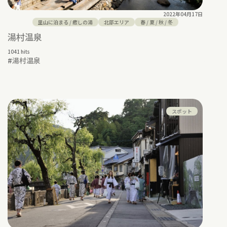
2022年04月17日
里山に泊まる
/
癒しの湯
北部エリア
春
/
夏
/
秋
/
冬
湯村温泉
1041 hits
#
湯村温泉
スポット