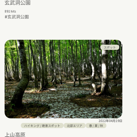
玄武洞公園
891 hits
#
玄武洞公園
スポット
2022年04月19日
ハイキング
/
絶景スポット
北部エリア
春
/
夏
/
秋
上山高原