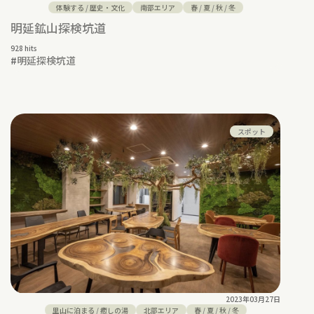
体験する
/
歴史・文化
南部エリア
春
/
夏
/
秋
/
冬
明延鉱山探検坑道
928 hits
#
明延探検坑道
スポット
2023年03月27日
里山に泊まる
/
癒しの湯
北部エリア
春
/
夏
/
秋
/
冬