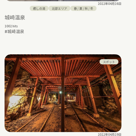
2022年04月16日
癒しの湯
北部エリア
春
/
夏
/
秋
/
冬
城崎温泉
1002 hits
#
城崎温泉
スポット
2022年04月19日