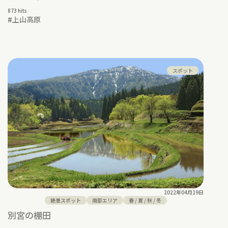
873 hits
#
上山高原
スポット
2022年04月19日
絶景スポット
南部エリア
春
/
夏
/
秋
/
冬
別宮の棚田