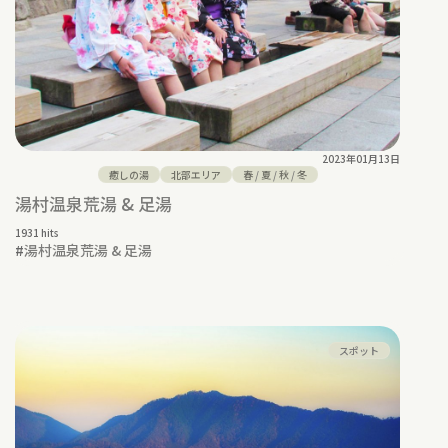
2023年01月13日
癒しの湯
北部エリア
春
/
夏
/
秋
/
冬
湯村温泉荒湯 & 足湯
1931 hits
#
湯村温泉荒湯 & 足湯
スポット