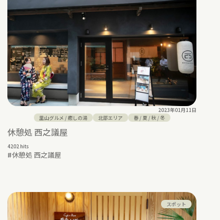
2023年01月11日
里山グルメ
/
癒しの湯
北部エリア
春
/
夏
/
秋
/
冬
休憩処 西之議屋
4202 hits
#
休憩処 西之議屋
スポット