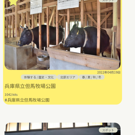
2022年04月19日
体験する
/
歴史・文化
北部エリア
春
/
夏
/
秋
/
冬
兵庫県立但馬牧場公園
1042 hits
#
兵庫県立但馬牧場公園
スポット