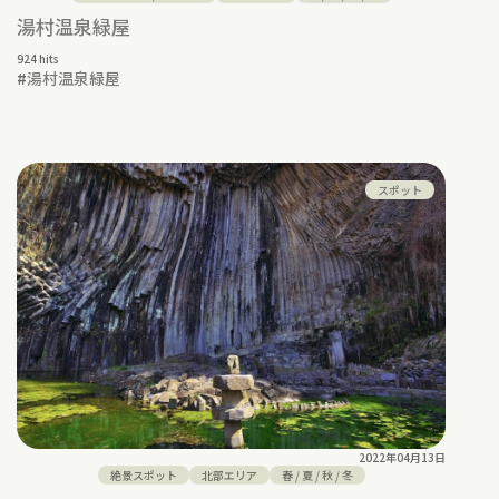
湯村温泉緑屋
924 hits
#
湯村温泉緑屋
スポット
2022年04月13日
絶景スポット
北部エリア
春
/
夏
/
秋
/
冬