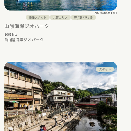
2022年04月17日
絶景スポット
北部エリア
春
/
夏
/
秋
/
冬
山陰海岸ジオパーク
1061 hits
#
山陰海岸ジオパーク
スポット