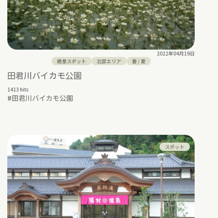
2022年04月19日
絶景スポット
北部エリア
春
/
夏
田君川バイカモ公園
1413 hits
#
田君川バイカモ公園
スポット