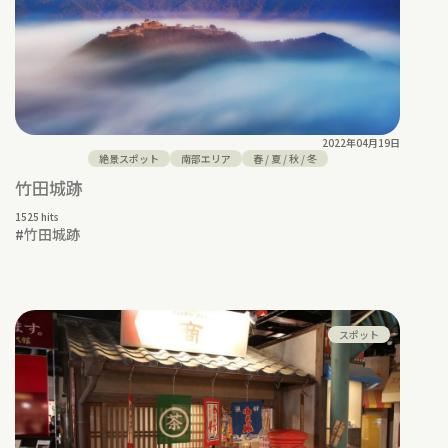
2022年04月19日
絶景スポット
南部エリア
春
/
夏
/
秋
/
冬
竹田城跡
1525 hits
#
竹田城跡
スポット