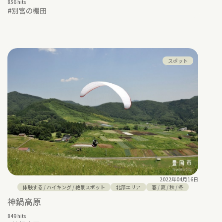
856 hits
#
別宮の棚田
スポット
2022年04月16日
体験する
/
ハイキング
/
絶景スポット
北部エリア
春
/
夏
/
秋
/
冬
神鍋高原
849 hits