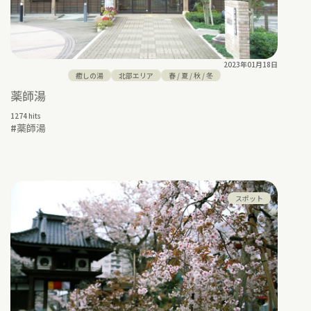
2023年01月18日
癒しの湯
北部エリア
春
/
夏
/
秋
/
冬
薬師湯
1274 hits
#
薬師湯
スポット