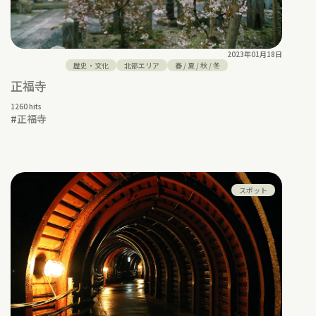
2023年01月18日
歴史・文化
北部エリア
春
/
夏
/
秋
/
冬
正福寺
1260 hits
#
正福寺
スポット