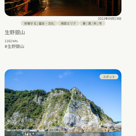
2022年04月19日
体験する
/
歴史・文化
南部エリア
春
/
夏
/
秋
/
冬
生野銀山
1162 hits
#
生野銀山
スポット