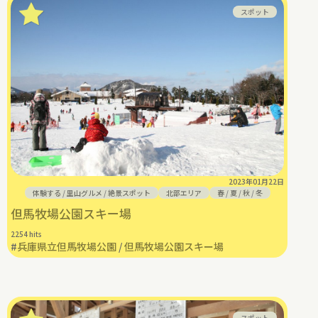
スポット
2023年01月22日
体験する
/
里山グルメ
/
絶景スポット
北部エリア
春
/
夏
/
秋
/
冬
但馬牧場公園スキー場
2254 hits
#
兵庫県立但馬牧場公園
/
但馬牧場公園スキー場
スポット