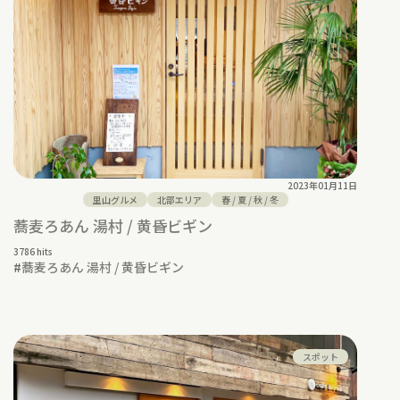
2023年01月11日
里山グルメ
北部エリア
春
/
夏
/
秋
/
冬
蕎麦ろあん 湯村 / 黄昏ビギン
3786 hits
#
蕎麦ろあん 湯村 / 黄昏ビギン
スポット