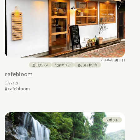
2023年01月11日
里山グルメ
北部エリア
春
/
夏
/
秋
/
冬
cafebloom
3585 hits
#
cafebloom
スポット