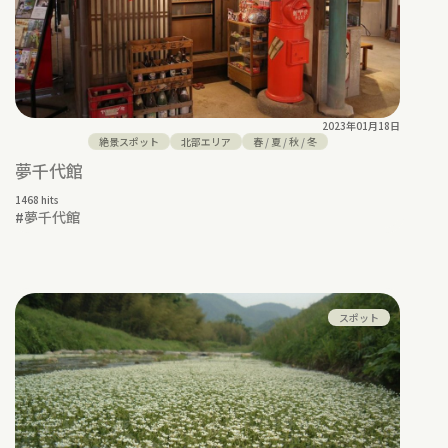
2023年01月18日
絶景スポット
北部エリア
春
/
夏
/
秋
/
冬
夢千代館
1468 hits
#
夢千代館
スポット