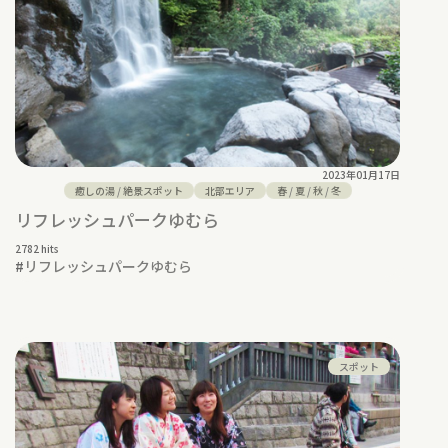
2023年01月17日
癒しの湯
/
絶景スポット
北部エリア
春
/
夏
/
秋
/
冬
リフレッシュパークゆむら
2782 hits
#
リフレッシュパークゆむら
スポット