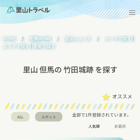
|
HOME
但馬HOME
里山ニュース
テーマで探す
|
エリアで探す
季節で探す
里山 但馬の 竹田城跡 を探す
オススメ
全部で1件登録されています。
ALL
スポット
人気順
新着順