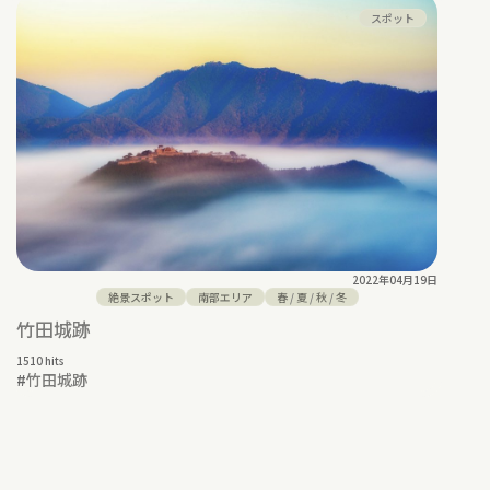
スポット
2022年04月19日
絶景スポット
南部エリア
春
/
夏
/
秋
/
冬
竹田城跡
1510 hits
#
竹田城跡