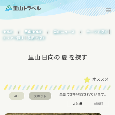
|
HOME
日向HOME
里山ニュース
テーマで探す
|
エリアで探す
季節で探す
里山 日向の 夏 を探す
オススメ
全部で3件登録されています。
ALL
スポット
人気順
新着順