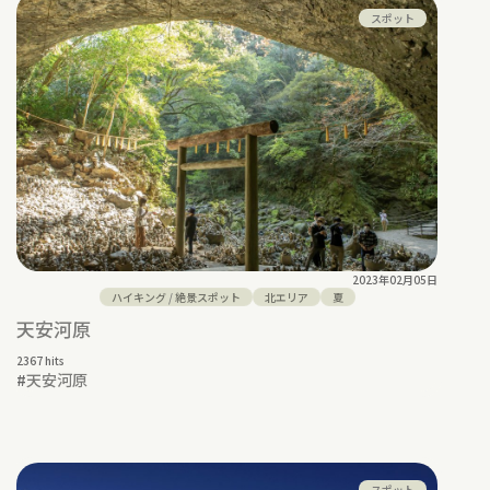
スポット
2023年02月05日
ハイキング
/
絶景スポット
北エリア
夏
天安河原
2367 hits
#
天安河原
スポット