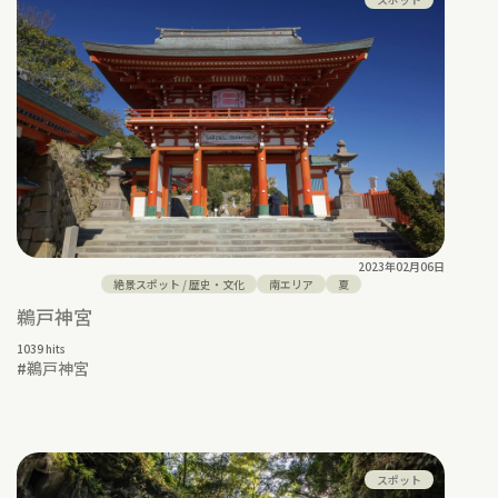
2023年02月06日
絶景スポット
/
歴史・文化
南エリア
夏
鵜戸神宮
1039 hits
#
鵜戸神宮
スポット