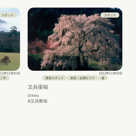
スポット
スポット
022年11月01日
2022年11月02日
秋
/
冬
絶景スポット
東部・吉野エリア
春
又兵衛桜
559 hits
#
又兵衛桜