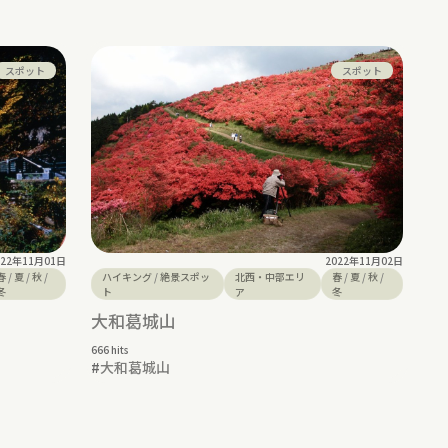
スポット
スポット
022年11月01日
2022年11月02日
春
/
夏
/
秋
/
ハイキング
/
絶景スポッ
北西・中部エリ
春
/
夏
/
秋
/
冬
ト
ア
冬
大和葛城山
666 hits
#
大和葛城山