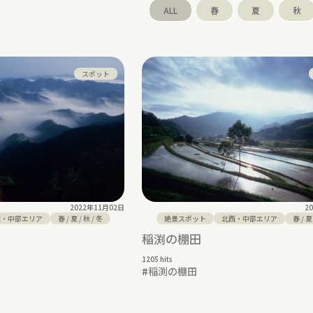
ALL
春
夏
秋
スポット
2022年11月02日
2
西・中部エリア
春
/
夏
/
秋
/
冬
絶景スポット
北西・中部エリア
春
/
夏
稲渕の棚田
1205 hits
#
稲渕の棚田