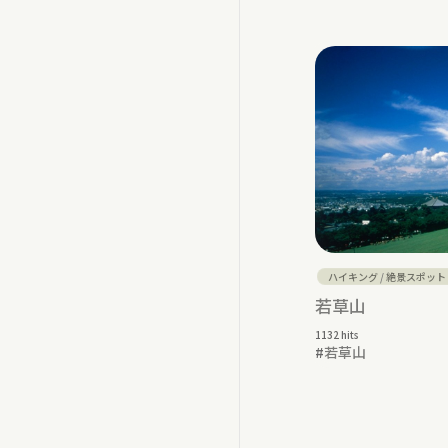
ハイキング
/
絶景スポット
若草山
1132 hits
#
若草山