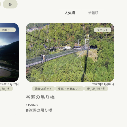
冬
人気順
新着順
スポット
スポット
022年11月02日
2022年11月02日
/
秋
/
冬
絶景スポット
東部・吉野エリア
春
/
夏
/
秋
/
冬
谷瀬の吊り橋
1159 hits
#
谷瀬の吊り橋