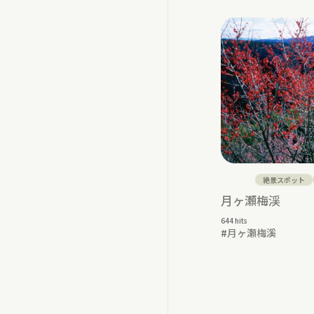
絶景スポット
月ヶ瀬梅渓
644 hits
#
月ヶ瀬梅溪