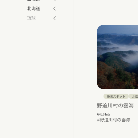
北海道
琉球
絶景スポット
北
野迫川村の雲海
6426 hits
#
野迫川村の雲海