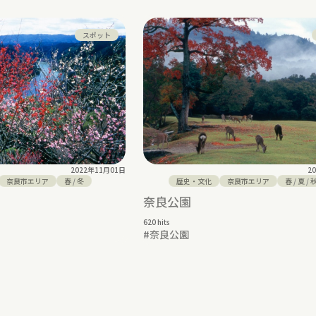
スポット
2022年11月01日
2
奈良市エリア
春
/
冬
歴史・文化
奈良市エリア
春
/
夏
/
奈良公園
620 hits
#
奈良公園