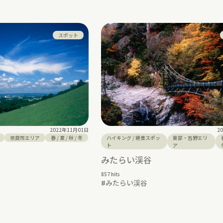
スポット
2022年11月01日
2
奈良市エリア
春
/
夏
/
秋
/
冬
ハイキング
/
絶景スポッ
東部・吉野エリ
ト
ア
みたらい渓谷
857 hits
#
みたらい渓谷