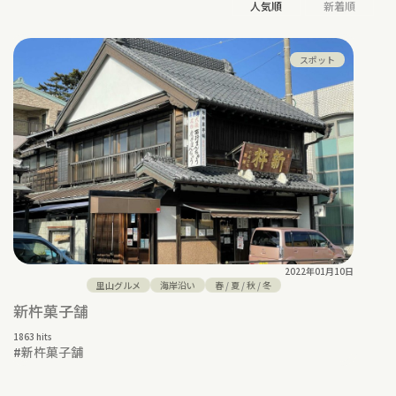
人気順
新着順
スポット
2022年01月10日
里山グルメ
海岸沿い
春
/
夏
/
秋
/
冬
新杵菓子舗
1863 hits
#
新杵菓子舗