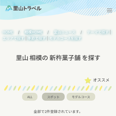
|
HOME
相模HOME
里山ニュース
テーマで探す
|
|
エリアで探す
季節で探す
モデルコースを探す
里山 相模の 新杵菓子舗 を探す
オススメ
ALL
スポット
モデルコース
全部で2件登録されています。