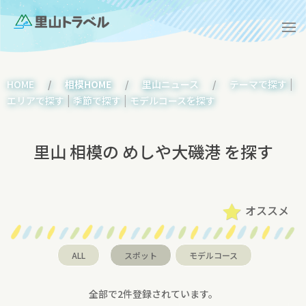
|
HOME
相模HOME
里山ニュース
テーマで探す
|
|
エリアで探す
季節で探す
モデルコースを探す
里山 相模の めしや大磯港 を探す
オススメ
ALL
スポット
モデルコース
全部で2件登録されています。