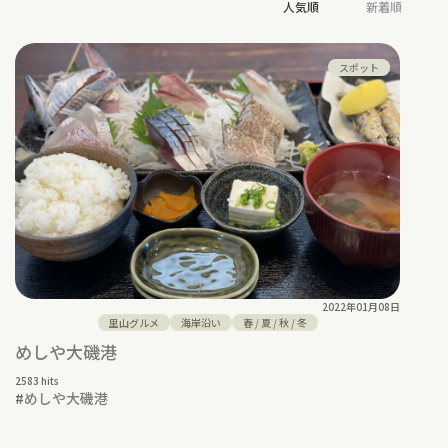
人気順
新着順
スポット
2022年01月08日
里山グルメ
海岸沿い
春
/
夏
/
秋
/
冬
めしや大磯港
2583 hits
#
めしや大磯港