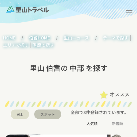
|
HOME
伯耆HOME
里山ニュース
テーマで探す
|
エリアで探す
季節で探す
里山 伯耆の 中部 を探す
オススメ
全部で3件登録されています。
ALL
スポット
人気順
新着順