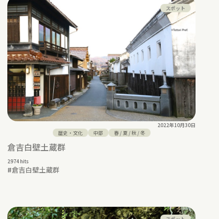
スポット
2022年10月30日
歴史・文化
中部
春
/
夏
/
秋
/
冬
倉吉白壁土蔵群
2974 hits
#
倉吉白壁土蔵群
スポット