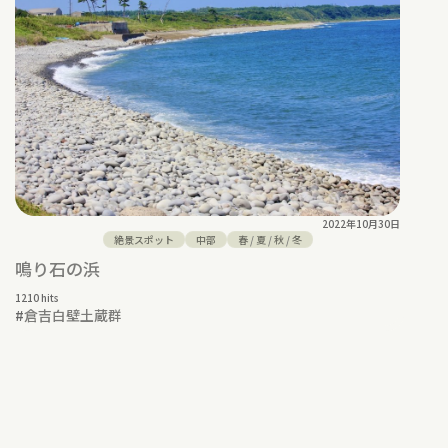
2022年10月30日
絶景スポット
中部
春
/
夏
/
秋
/
冬
鳴り石の浜
1210 hits
#
倉吉白壁土蔵群