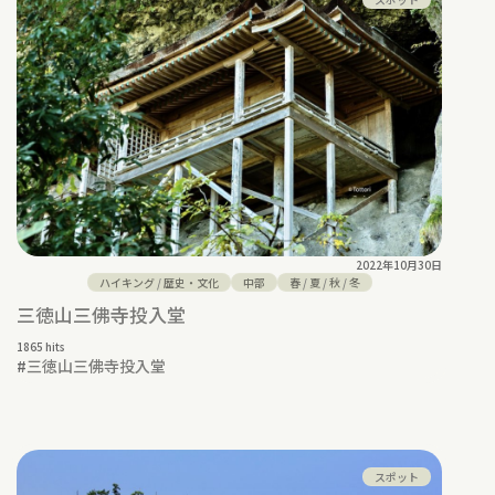
2022年10月30日
ハイキング
/
歴史・文化
中部
春
/
夏
/
秋
/
冬
三徳山三佛寺投入堂
1865 hits
#
三徳山三佛寺投入堂
スポット