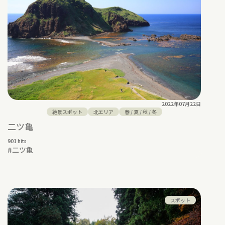
2022年07月22日
絶景スポット
北エリア
春
/
夏
/
秋
/
冬
二ツ亀
901 hits
#
二ツ亀
スポット