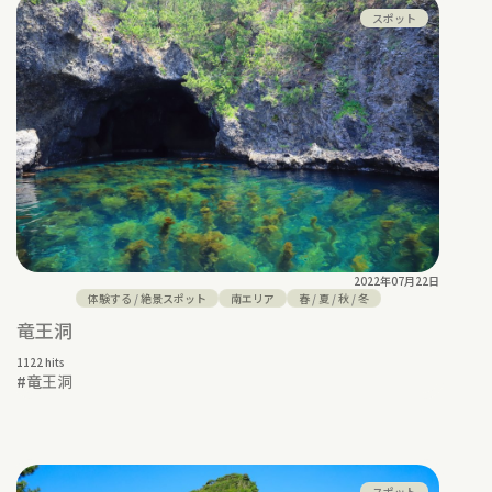
スポット
2022年07月22日
体験する
/
絶景スポット
南エリア
春
/
夏
/
秋
/
冬
竜王洞
1122 hits
#
竜王洞
スポット