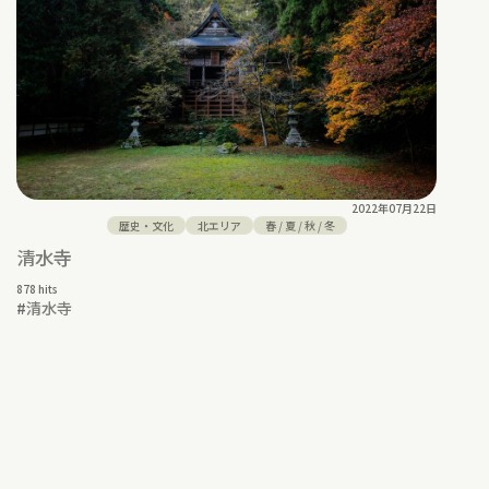
2022年07月22日
歴史・文化
北エリア
春
/
夏
/
秋
/
冬
清水寺
878 hits
#
清水寺