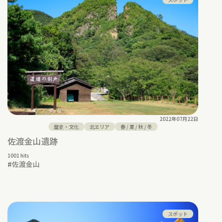
2022年07月22日
歴史・文化
北エリア
春
/
夏
/
秋
/
冬
佐渡金山遺跡
1001 hits
#
佐渡金山
スポット