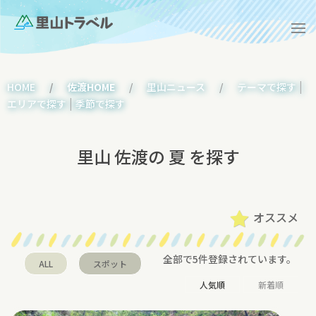
|
HOME
佐渡HOME
里山ニュース
テーマで探す
|
エリアで探す
季節で探す
里山 佐渡の 夏 を探す
オススメ
全部で5件登録されています。
ALL
スポット
人気順
新着順