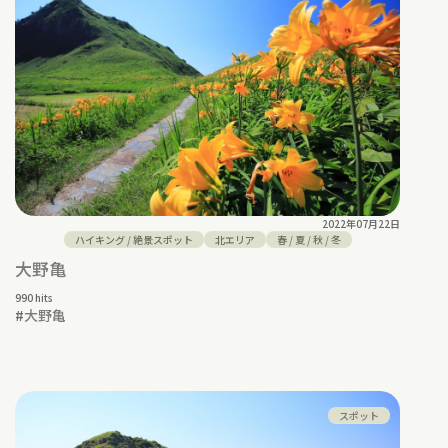
2022年07月22日
ハイキング
/
絶景スポット
北エリア
春
/
夏
/
秋
/
冬
大野亀
990 hits
#
大野亀
スポット