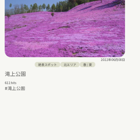
2022年06月08日
絶景スポット
北エリア
春
/
夏
滝上公園
612 hits
#
滝上公園