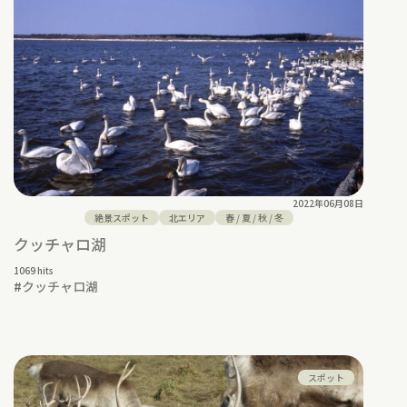
2022年06月08日
絶景スポット
北エリア
春
/
夏
/
秋
/
冬
クッチャロ湖
1069 hits
#
クッチャロ湖
スポット