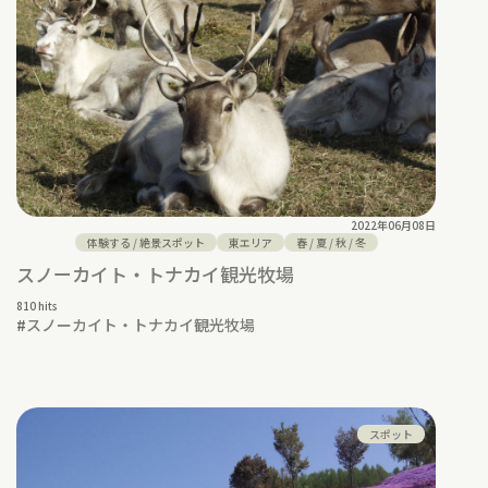
2022年06月08日
体験する
/
絶景スポット
東エリア
春
/
夏
/
秋
/
冬
スノーカイト・トナカイ観光牧場
810 hits
#
スノーカイト・トナカイ観光牧場
スポット