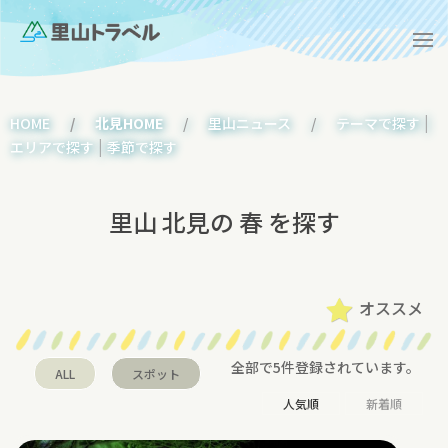
|
HOME
北見HOME
里山ニュース
テーマで探す
|
エリアで探す
季節で探す
里山 北見の 春 を探す
オススメ
全部で5件登録されています。
ALL
スポット
人気順
新着順