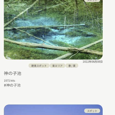
2022年06月08日
絶景スポット
東エリア
春
/
夏
神の子池
1071 hits
#
神の子池
スポット