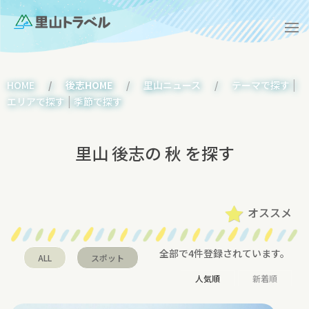
|
HOME
後志HOME
里山ニュース
テーマで探す
|
エリアで探す
季節で探す
里山 後志の 秋 を探す
オススメ
全部で4件登録されています。
ALL
スポット
人気順
新着順