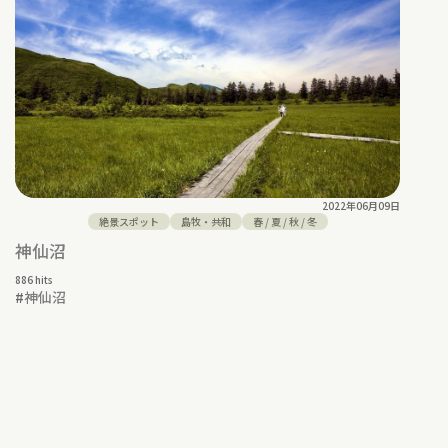
2022年06月09日
絶景スポット
島牧・共和
春
/
夏
/
秋
/
冬
神仙沼
886 hits
#
神仙沼