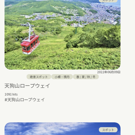
2022年06月09日
絶景スポット
小樽・積丹
春
/
夏
/
秋
/
冬
天狗山ロープウェイ
1091 hits
#
天狗山ロープウェイ
スポット