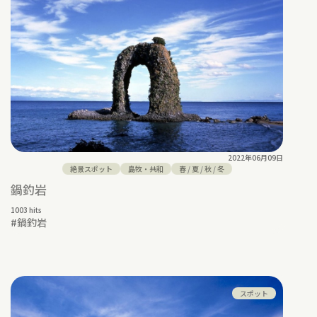
2022年06月09日
絶景スポット
島牧・共和
春
/
夏
/
秋
/
冬
鍋釣岩
1003 hits
#
鍋釣岩
スポット