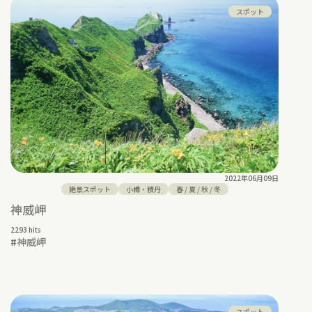
スポット
2022年06月09日
絶景スポット
小樽・積丹
春
/
夏
/
秋
/
冬
神威岬
2293 hits
#
神威岬
スポット