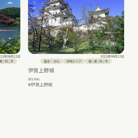
022年06月22日
2022年06月22日
夏
/
秋
/
冬
歴史・文化
伊賀エリア
春
/
夏
/
秋
/
冬
伊賀上野城
931 hits
#
伊賀上野城