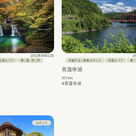
2022年06月22日
2
名張エリア
春
/
夏
/
秋
/
冬
体験する
/
絶景スポット
名張エリア
春
/
青蓮寺湖
937 hits
#
青蓮寺湖
スポット