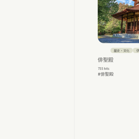
歴史・文化
俳聖殿
755 hits
#
俳聖殿