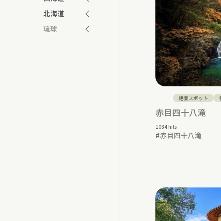
北海道
琉球
絶景スポット
赤目四十八滝
1084 hits
#
赤目四十八滝