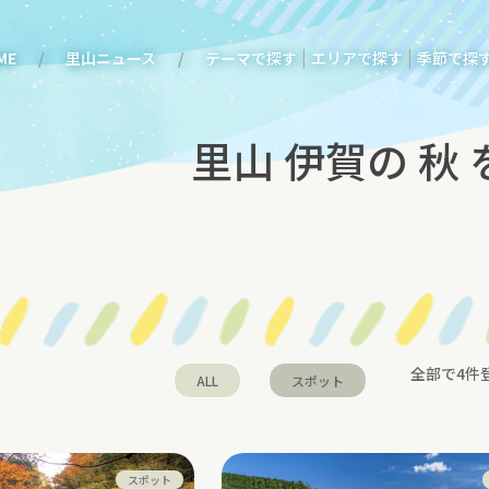
|
|
ME
里山ニュース
テーマで探す
エリアで探す
季節で探
里山 伊賀の 秋
全部で4件
ALL
スポット
スポット