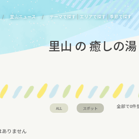
|
|
里山ニュース
テーマで探す
エリアで探す
季節で探す
里山 の 癒しの湯
全部で0件
ALL
スポット
はありません