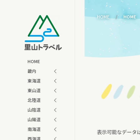
HOME
HOME
HOME
畿内
東海道
東山道
北陸道
山陰道
山陽道
南海道
表示可能なデータ
西海道