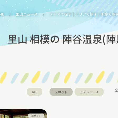
|
|
ME
里山ニュース
テーマで探す
エリアで探す
季節で探
里山 相模の 陣谷温泉(陣
全
ALL
スポット
モデルコース
スポット