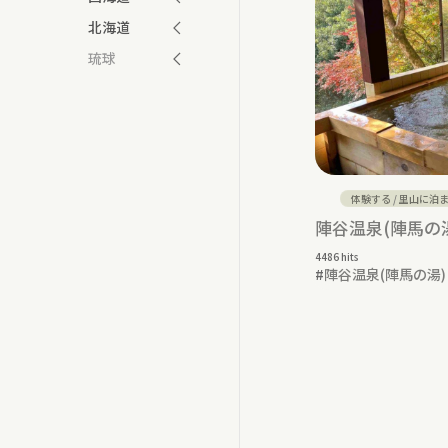
北海道
琉球
体験する
/
里山に泊
陣谷温泉(陣馬の
4486 hits
#
陣谷温泉(陣馬の湯)