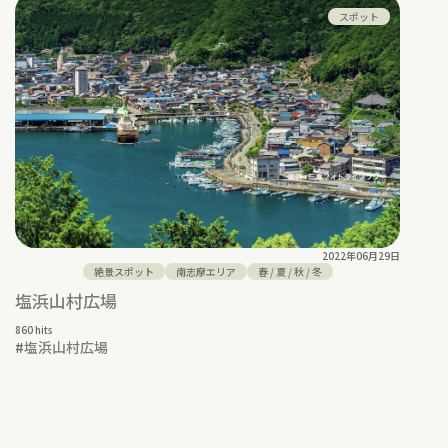
スポット
2022年06月29日
絶景スポット
南志摩エリア
春
/
夏
/
秋
/
冬
塩浜山村広場
860 hits
#
塩浜山村広場