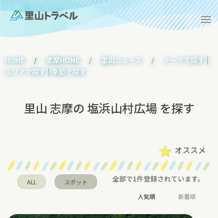
|
HOME
志摩HOME
里山ニュース
テーマで探す
|
エリアで探す
季節で探す
里山 志摩の 塩浜山村広場 を探す
オススメ
全部で1件登録されています。
ALL
スポット
人気順
新着順