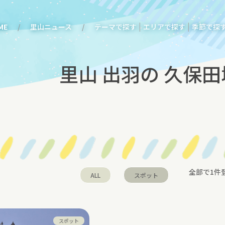
|
|
ME
里山ニュース
テーマで探す
エリアで探す
季節で探
里山 出羽の 久保田
全部で1件
ALL
スポット
スポット