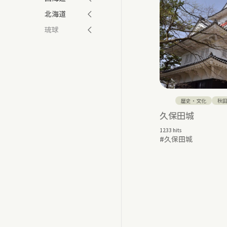
北海道
琉球
歴史・文化
秋
久保田城
1233 hits
#
久保田城