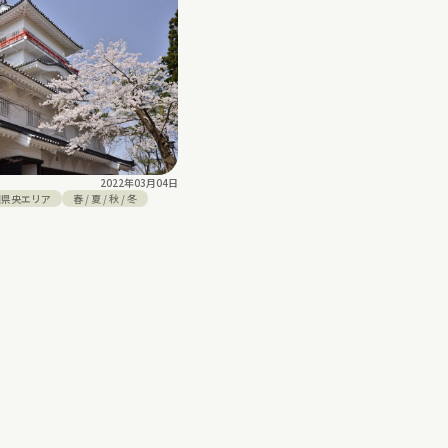
2022年03月04日
田県央エリア
春
/
夏
/
秋
/
冬