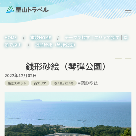
|
|
HOME
讃岐HOME
テーマで探す
エリアで探す
季
節で探す
銭形砂絵（琴弾公園）
銭形砂絵（琴弾公園）
2022年12月02日
#
銭形砂絵
絶景スポット
西エリア
春
/
夏
/
秋
/
冬