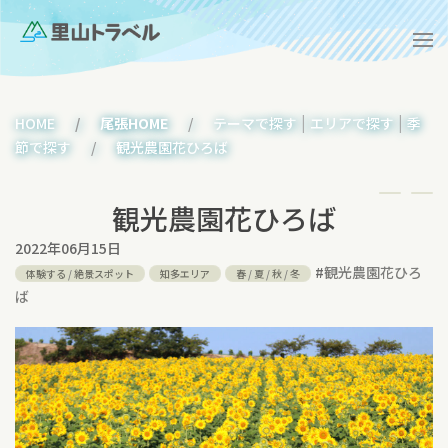
|
|
HOME
尾張HOME
テーマで探す
エリアで探す
季
節で探す
観光農園花ひろば
観光農園花ひろば
2022年06月15日
#
観光農園花ひろ
体験する
/
絶景スポット
知多エリア
春
/
夏
/
秋
/
冬
ば