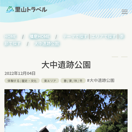
|
|
HOME
播磨HOME
テーマで探す
エリアで探す
季
節で探す
大中遺跡公園
大中遺跡公園
2022年12月04日
#
大中遺跡公園
体験する
/
歴史・文化
東エリア
春
/
夏
/
秋
/
冬